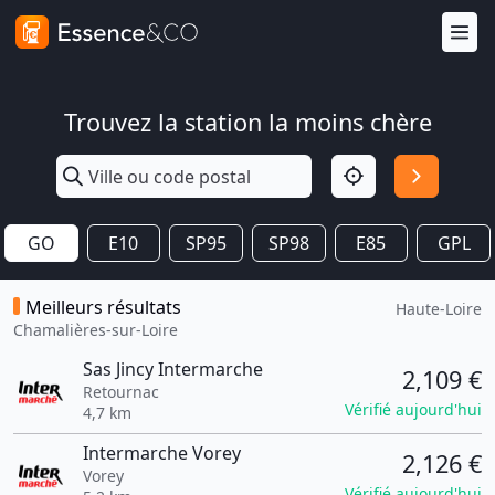
Trouvez la station la moins chère
GO
E10
SP95
SP98
E85
GPL
Meilleurs résultats
Haute-Loire
Chamalières-sur-Loire
Sas Jincy Intermarche
2,109 €
Retournac
Vérifié aujourd'hui
4,7 km
Intermarche Vorey
2,126 €
Vorey
Vérifié aujourd'hui