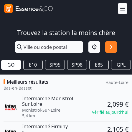
Trouvez la station la moins chère
GO
E10
SP95
SP98
E85
GPL
Meilleurs résultats
Haute-Loire
Bas-en-Basset
Intermarche Monistrol
2,099 €
Sur Loire
Monistrol-Sur-Loire
Vérifié aujourd'hui
5,4 km
Intermarché Firminy
2,105 €