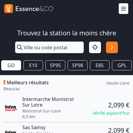
Trouvez la station la moins chère
GO
E10
SP95
SP98
E85
GPL
Meilleurs résultats
Haute-Loire
Beauzac
Intermarche Monistrol
2,099 €
Sur Loire
Monistrol-Sur-Loire
Vérifié aujourd'hui
6,0 km
Sas Sainsy
2,099 €