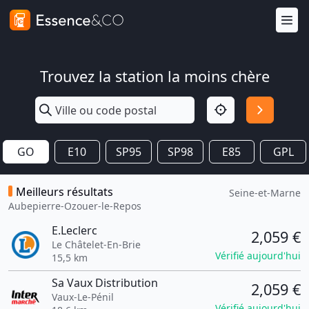
Trouvez la station la moins chère
GO
E10
SP95
SP98
E85
GPL
Meilleurs résultats
Seine-et-Marne
Aubepierre-Ozouer-le-Repos
E.Leclerc
2,059 €
Le Châtelet-En-Brie
Vérifié aujourd'hui
15,5 km
Sa Vaux Distribution
2,059 €
Vaux-Le-Pénil
Vérifié aujourd'hui