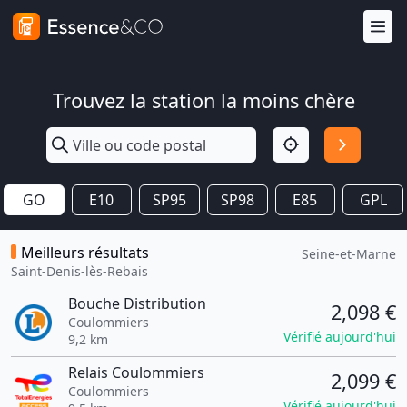
Trouvez la station la moins chère
GO
E10
SP95
SP98
E85
GPL
Meilleurs résultats
Seine-et-Marne
Saint-Denis-lès-Rebais
Bouche Distribution
2,098 €
Coulommiers
Vérifié aujourd'hui
9,2 km
Relais Coulommiers
2,099 €
Coulommiers
Vérifié aujourd'hui