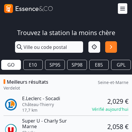
Trouvez la station la moins chère
GO
E10
SP95
SP98
E85
GPL
Meilleurs résultats
Seine-et-Marne
Verdelot
E.Leclerc - Socadi
2,029 €
Château-Thierry
Vérifié aujourd'hui
17,7 km
Super U - Charly Sur
2,058 €
Marne