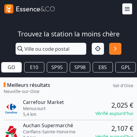
Trouvez la station la moins chère
GO
E10
SP95
SP98
E85
GPL
Meilleurs résultats
Val-d'Oise
Neuville-sur-Oise
Carrefour Market
2,025 €
Menucourt
Vérifié aujourd'hui
5,4 km
Auchan Supermarché
2,107 €
Conflans-Sainte-Honorine
Vérifié aujourd'hui