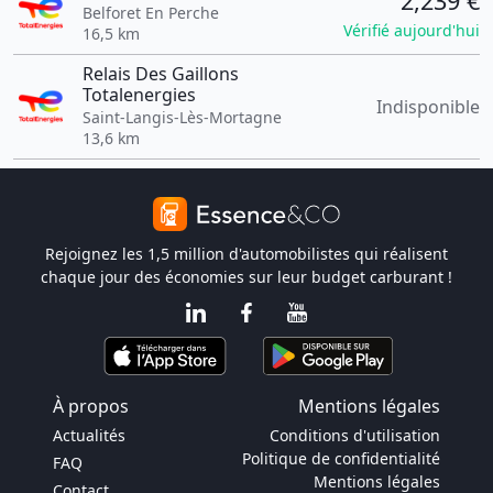
2,239 €
Belforet En Perche
Vérifié aujourd'hui
16,5 km
Relais Des Gaillons
Totalenergies
Indisponible
Saint-Langis-Lès-Mortagne
13,6 km
Rejoignez les 1,5 million d'automobilistes qui réalisent
chaque jour des économies sur leur budget carburant !
À propos
Mentions légales
Actualités
Conditions d'utilisation
Politique de confidentialité
FAQ
Mentions légales
Contact