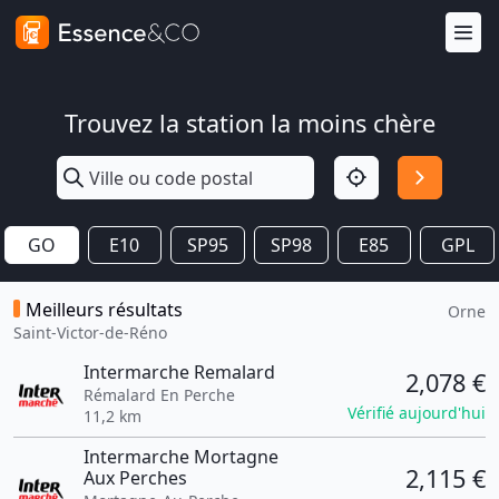
Trouvez la station la moins chère
GO
E10
SP95
SP98
E85
GPL
Meilleurs résultats
Orne
Saint-Victor-de-Réno
Intermarche Remalard
2,078 €
Rémalard En Perche
Vérifié aujourd'hui
11,2 km
Intermarche Mortagne
2,115 €
Aux Perches