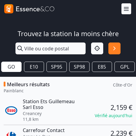
Trouvez la station la moins chère
GO
E10
SP95
SP98
E85
GPL
Meilleurs résultats
Côte-d'Or
Painblanc
Station Ets Guillemeau
2,159 €
Sarl Esso
Creancey
Vérifié aujourd'hui
11,8 km
Carrefour Contact
2,239 €