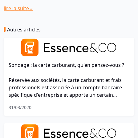
lire la suite »
Autres articles
Sondage : la carte carburant, qu'en pensez-vous ?
Réservée aux sociétés, la carte carburant et frais
professionels est associée à un compte bancaire
spécifique d'entreprise et apporte un certain
nombre d'avantages. Et vous qu'en pensez-vous ?
31/03/2020
Participez au sondage ! Durée : 45 secondes.