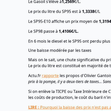
Le Gasoil s'élève à
1,2569
€/L.
Le prix du litre du SP95 est à
1,3338
€/L
Le SP95-E10 affiche un prix moyen de
1,319
Le SP98 passe à
1,4106€/L.
En 6 mois le diesel et le SP95 ont perdu plu
Une baisse modérée par les taxes
Mais on le sait, une chute significative du 
Le prix du litre est constitué en majorité de 
Actu.fr
rapporte
les propos d'Olivier Gantois
prix à la pompe, il y a deux-tiers de taxes… Sans
Si on enlève la TICPE ou Taxe Intérieure de 
les coûts de production, le coût du baril n'
LIRE :
Pourquoi la baisse des prix n'est pas a