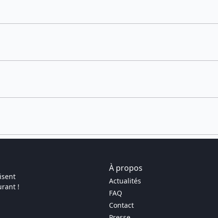
À propos
isent
Actualités
rant !
FAQ
Contact
Presse