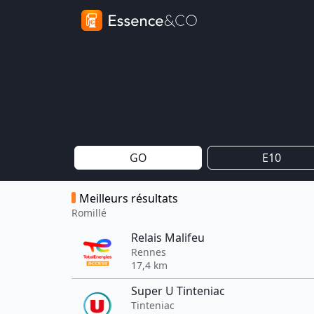
GO
E10
Meilleurs résultats
Romillé
Relais Malifeu
Rennes
17,4 km
Super U Tinteniac
Tinteniac