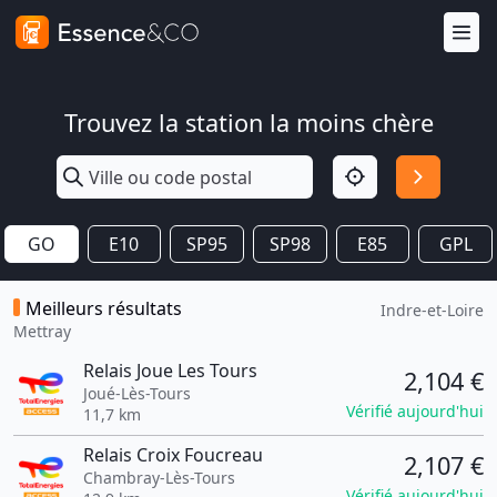
Trouvez la station la moins chère
GO
E10
SP95
SP98
E85
GPL
Meilleurs résultats
Indre-et-Loire
Mettray
Relais Joue Les Tours
2,104 €
Joué-Lès-Tours
Vérifié aujourd'hui
11,7 km
Relais Croix Foucreau
2,107 €
Chambray-Lès-Tours
Vérifié aujourd'hui