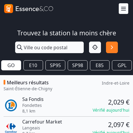
Trouvez la station la moins chère
GO
E10
SP95
SP98
E85
GPL
Meilleurs résultats
Indre-et-Loire
Saint-Étienne-de-Chigny
Sa Fondis
2,029 €
Fondettes
Vérifié aujourd'hui
8,1 km
Carrefour Market
2,097 €
Langeais
Vérifié aujourd'hui