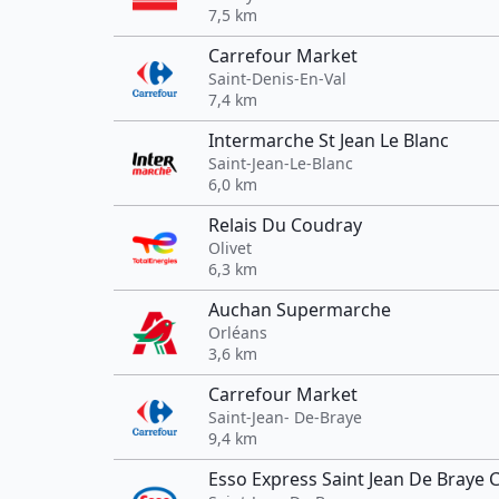
7,5 km
Carrefour Market
Saint-Denis-En-Val
7,4 km
Intermarche St Jean Le Blanc
Saint-Jean-Le-Blanc
6,0 km
Relais Du Coudray
Olivet
6,3 km
Auchan Supermarche
Orléans
3,6 km
Carrefour Market
Saint-Jean- De-Braye
9,4 km
Esso Express Saint Jean De Braye