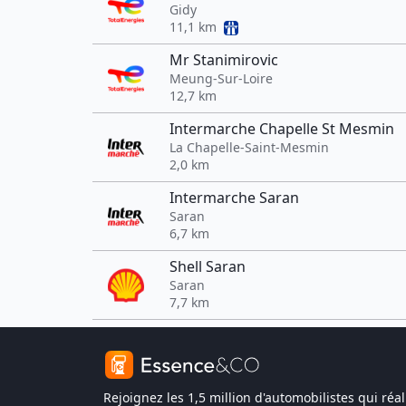
Gidy
11,1 km
Mr Stanimirovic
Meung-Sur-Loire
12,7 km
Intermarche Chapelle St Mesmin
La Chapelle-Saint-Mesmin
2,0 km
Intermarche Saran
Saran
6,7 km
Shell Saran
Saran
7,7 km
Rejoignez les 1,5 million d'automobilistes qui réal