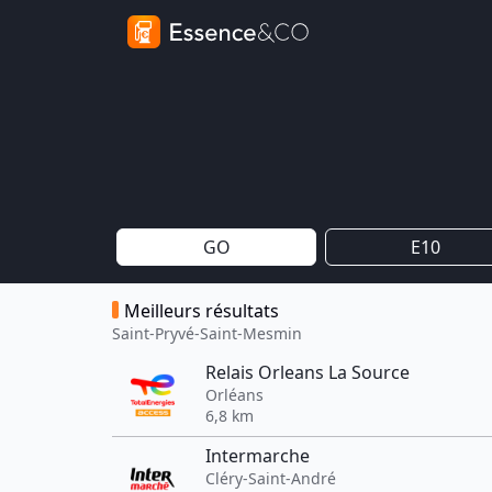
GO
E10
Meilleurs résultats
Saint-Pryvé-Saint-Mesmin
Relais Orleans La Source
Orléans
6,8 km
Intermarche
Cléry-Saint-André