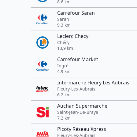
8,6 km
Carrefour Saran
Saran
9,3 km
Leclerc Checy
Chécy
13,9 km
Carrefour Market
Ingré
4,9 km
Intermarche Fleury Les Aubrais
Fleury-Les-Aubrais
6,2 km
Auchan Supermarche
Saint-Jean-De-Braye
7,2 km
Picoty Réseau Xpress
Fleury-Les-Aubrais