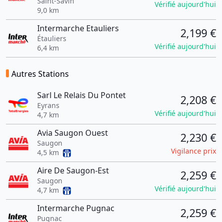
Saint-Savin
Vérifié aujourd'hui
9,0 km
Intermarche Etauliers
2,199 €
Étauliers
Vérifié aujourd'hui
6,4 km
Autres Stations
Sarl Le Relais Du Pontet
2,208 €
Eyrans
Vérifié aujourd'hui
4,7 km
Avia Saugon Ouest
2,230 €
Saugon
Vigilance prix
4,5 km
Aire De Saugon-Est
2,259 €
Saugon
Vérifié aujourd'hui
4,7 km
Intermarche Pugnac
2,259 €
Pugnac