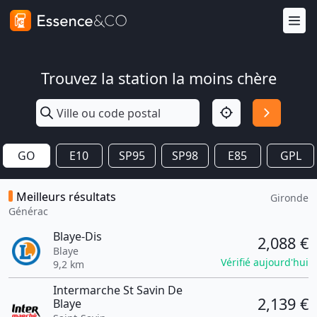
Trouvez la station la moins chère
GO
E10
SP95
SP98
E85
GPL
Meilleurs résultats
Gironde
Générac
Blaye-Dis
2,088 €
Blaye
Vérifié aujourd'hui
9,2 km
Intermarche St Savin De
2,139 €
Blaye