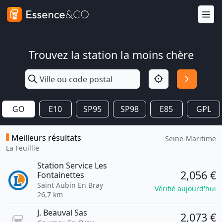
Trouvez la station la moins chère
GO
E10
SP95
SP98
E85
GPL
Meilleurs résultats
Seine-Maritime
La Feuillie
Station Service Les
2,056 €
Fontainettes
Saint Aubin En Bray
Vérifié aujourd'hui
26,7 km
J. Beauval Sas
2,073 €