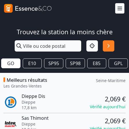
Trouvez la station la moins chère
GO
E10
SP95
SP98
E85
GPL
Meilleurs résultats
Seine-Maritime
Les Grandes-Ventes
Dieppe Dis
2,069 €
Dieppe
Vérifié aujourd'hui
17,8 km
Sas Thimont
2,069 €
Dieppe
Vérifié aujourd'hui