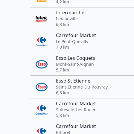
4,2 km
Intermarche
Isneauville
6,3 km
Carrefour Market
Le Petit-Quevilly
7,0 km
Esso Les Coquets
Mont-Saint-Aignan
5,7 km
Esso St Etienne
Saint-Étienne-Du-Rouvray
6,3 km
Carrefour Market
Sotteville-Lès-Rouen
5,8 km
Carrefour Market
Bihorel