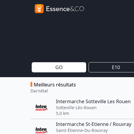
GO
E10
Meilleurs résultats
Darnétal
Intermarche Sotteville Les Rouen
Sotteville-Lès-Rouen
5,0 km
Intermarche St-Etienne / Rouvray
Saint-Étienne-Du-Rouvray