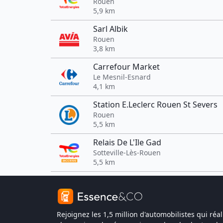
Rouen
5,9 km
Sarl Albik
Rouen
3,8 km
Carrefour Market
Le Mesnil-Esnard
4,1 km
Station E.Leclerc Rouen St Severs
Rouen
5,5 km
Relais De L'Ile Gad
Sotteville-Lès-Rouen
5,5 km
Rejoignez les 1,5 million d'automobilistes qui réal