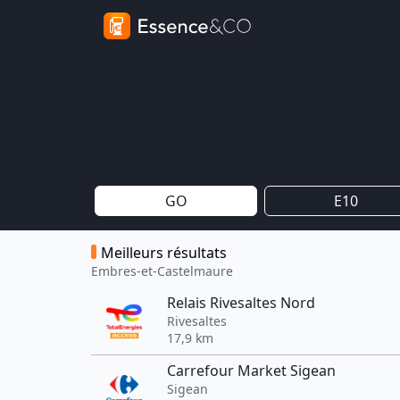
GO
E10
Meilleurs résultats
Embres-et-Castelmaure
Relais Rivesaltes Nord
Rivesaltes
17,9 km
Carrefour Market Sigean
Sigean