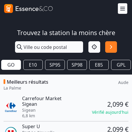
Trouvez la station la moins chère
GO
E10
SP95
SP98
E85
GPL
Meilleurs résultats
Aude
La Palme
Carrefour Market
2,099 €
Sigean
Sigean
Vérifié aujourd'hui
6,8 km
Super U
2,099 €