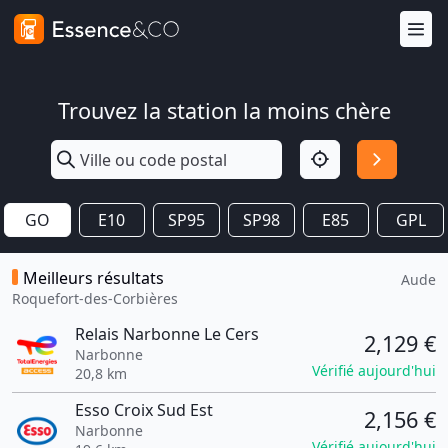
Trouvez la station la moins chère
GO
E10
SP95
SP98
E85
GPL
Meilleurs résultats
Aude
Roquefort-des-Corbières
Relais Narbonne Le Cers
2,129 €
Narbonne
Vérifié aujourd'hui
20,8 km
Esso Croix Sud Est
2,156 €
Narbonne
Vérifié aujourd'hui