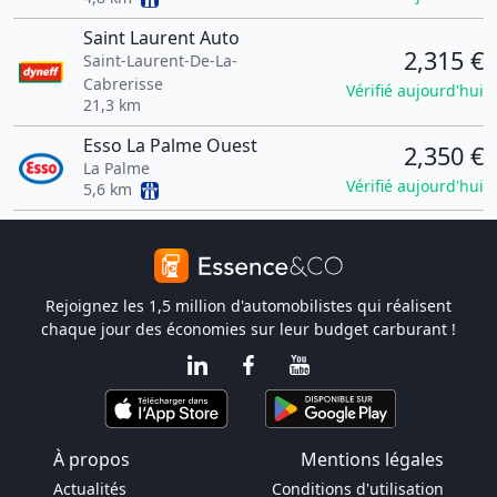
Saint Laurent Auto
2,315 €
Saint-Laurent-De-La-
Cabrerisse
Vérifié aujourd'hui
21,3 km
Esso La Palme Ouest
2,350 €
La Palme
Vérifié aujourd'hui
5,6 km
Rejoignez les 1,5 million d'automobilistes qui réalisent
chaque jour des économies sur leur budget carburant !
À propos
Mentions légales
Actualités
Conditions d'utilisation