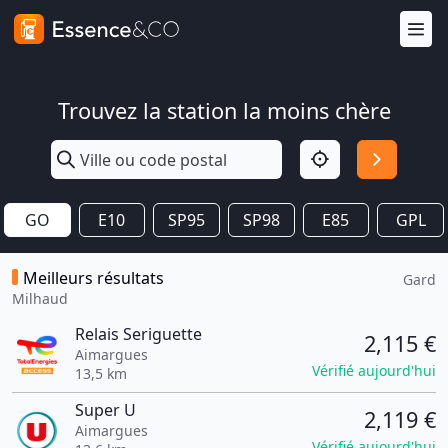
Trouvez la station la moins chère
GO
E10
SP95
SP98
E85
GPL
Meilleurs résultats
Gard
Milhaud
Relais Seriguette
2,115 €
Aimargues
Vérifié aujourd'hui
13,5 km
Super U
2,119 €
Aimargues
Vérifié aujourd'hui