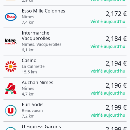
2,9 km
Esso Mille Colonnes
2,172 €
Nîmes
Vérifié aujourd'hui
7,4 km
Intermarche
2,184 €
Vacquerolles
Nimes. Vacquerolles
Vérifié aujourd'hui
6,1 km
Casino
2,194 €
La Calmette
Vérifié aujourd'hui
15,5 km
Auchan Nimes
2,196 €
Nîmes
Vérifié aujourd'hui
4,7 km
Eurl Sodis
2,199 €
Beauvoisin
Vérifié aujourd'hui
7,2 km
U Express Garons
2,199 €