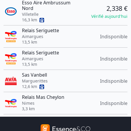
Esso Aire Ambrussum
2,338 €
Nord
Villetelle
Vérifié aujourd'hui
16,3 km
Relais Seriguette
Indisponible
Aimargues
13,5 km
Relais Seriguette
Indisponible
Aimargues
13,5 km
Sas Vanbell
Indisponible
Marguerittes
12,6 km
Relais Mas Cheylon
Indisponible
Nimes
3,3 km