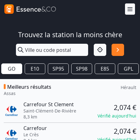
Trouvez la station la moins chère
GO
E10
SP95
SP98
E85
GPL
Meilleurs résultats
Hérault
Assas
Carrefour St Clement
2,074 €
Saint-Clément-De-Rivière
Vérifié aujourd'hui
8,3 km
Carrefour
2,074 €
Le Crès
Vérifié aujourd'hui