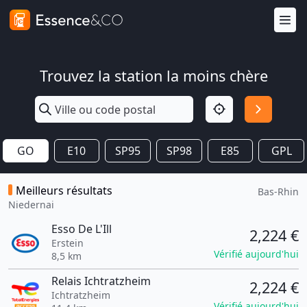
Trouvez la station la moins chère
GO
E10
SP95
SP98
E85
GPL
Meilleurs résultats
Bas-Rhin
Niedernai
Esso De L'Ill
2,224 €
Erstein
Vérifié aujourd'hui
8,5 km
Relais Ichtratzheim
2,224 €
Ichtratzheim
Vérifié aujourd'hui