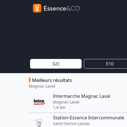
GO
E10
Meilleurs résultats
Magnac-Laval
Intermarche Magnac Laval
Magnac-Laval
1,6 km
Station-Essence Intercommunale
Saint-Sornin-Leulac