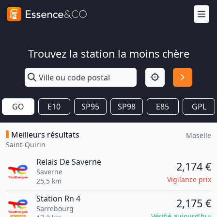
Trouvez la station la moins chère
GO
E10
SP95
SP98
E85
GPL
Meilleurs résultats
Moselle
Saint-Quirin
Relais De Saverne
2,174 €
Saverne
Vigilance prix
25,5 km
Station Rn 4
2,175 €
Sarrebourg
Vérifié aujourd'hui