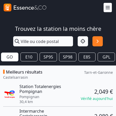
Trouvez la station la moins chère
GO
E10
SP95
SP98
E85
GPL
Meilleurs résultats
Tarn-et-Garonne
Castelsarrasin
Station Totalenergies
2,049 €
Pompignan
Pompignan
Vérifié aujourd'hui
30,4 km
Intermarche