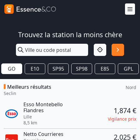
Trouvez la station la moins chère
GO
E10
SP95
SP98
E85
GPL
Meilleurs résultats
Nord
Seclin
Esso Montebello
1,874 €
Flandres
Lille
Vigilance prix
8,5 km
Netto Courrieres
2,025 €