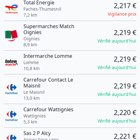
Total Energie
2,217 €
Faches-Thumesnil
Vigilance prix
7,2 km
Supermarches Match
2,219 €
Oignies
Oignies
Vérifié aujourd'hui
8,9 km
Intermarche Lomme
2,219 €
Lomme
Vérifié aujourd'hui
10,8 km
Carrefour Contact Le
2,219 €
Maisnil
Le Maisnil
Vérifié aujourd'hui
13,0 km
Carrefour Wattignies
2,220 €
Wattignies
Vérifié aujourd'hui
5,3 km
Sas 2 P Alcy
2,221 €
Annay Sous Lens