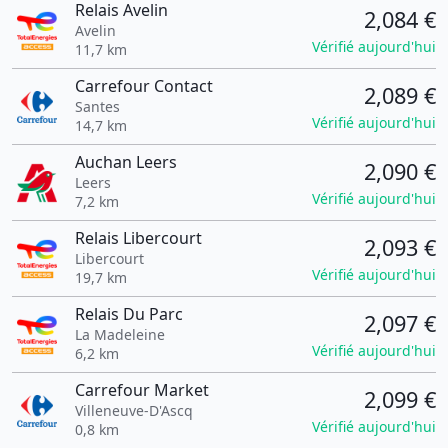
Relais Avelin
2,084 €
Avelin
Vérifié aujourd'hui
11,7 km
Carrefour Contact
2,089 €
Santes
Vérifié aujourd'hui
14,7 km
Auchan Leers
2,090 €
Leers
Vérifié aujourd'hui
7,2 km
Relais Libercourt
2,093 €
Libercourt
Vérifié aujourd'hui
19,7 km
Relais Du Parc
2,097 €
La Madeleine
Vérifié aujourd'hui
6,2 km
Carrefour Market
2,099 €
Villeneuve-D'Ascq
Vérifié aujourd'hui
0,8 km