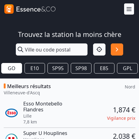
Trouvez la station la moins chère
GO
E10
SP95
SP98
E85
GPL
Meilleurs résultats
Nord
Villeneuve-d'Ascq
Esso Montebello
1,874 €
Flandres
Lille
Vigilance prix
7,8 km
Super U Houplines
2,038 €