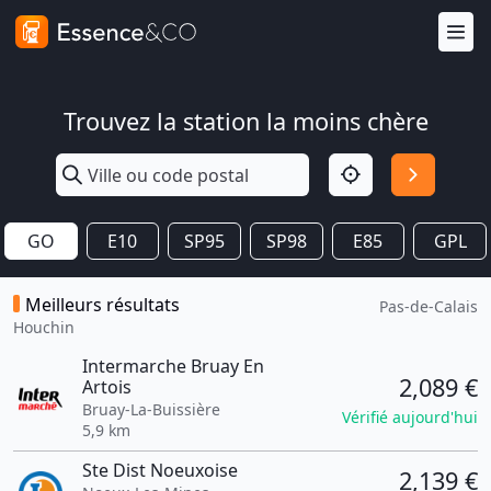
Trouvez la station la moins chère
GO
E10
SP95
SP98
E85
GPL
Meilleurs résultats
Pas-de-Calais
Houchin
Intermarche Bruay En
2,089 €
Artois
Bruay-La-Buissière
Vérifié aujourd'hui
5,9 km
Ste Dist Noeuxoise
2,139 €