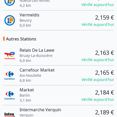
Noeux-Les-Mines
Vérifié aujourd'hui
4,2 km
Vermeldis
2,159 €
Beuvry
Vérifié aujourd'hui
6,0 km
Autres Stations
Relais De La Lawe
2,163 €
Bruay-La-Buissière
Vérifié aujourd'hui
6,0 km
Carrefour Market
2,165 €
Aix-Noulette
Vérifié aujourd'hui
6,8 km
Market
2,184 €
Barlin
Vérifié aujourd'hui
3,1 km
Intermarche Verquin
2,189 €
Verquin