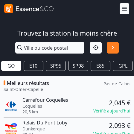
Trouvez la station la moins chère
GO
E10
SP95
SP98
E85
GPL
Meilleurs résultats
Pas-de-Calais
Saint-Omer-Capelle
Carrefour Coquelles
2,045 €
Coquelles
Vérifié aujourd'hui
20,5 km
Relais Du Pont Loby
2,093 €
Dunkerque
Vérifié aujourd'hui