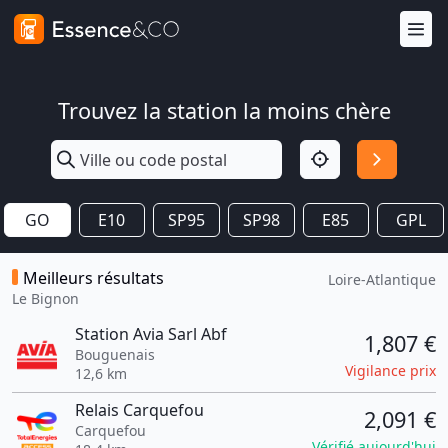
Trouvez la station la moins chère
GO
E10
SP95
SP98
E85
GPL
Meilleurs résultats
Loire-Atlantique
Le Bignon
Station Avia Sarl Abf
1,807 €
Bouguenais
Vigilance prix
12,6 km
Relais Carquefou
2,091 €
Carquefou
Vérifié aujourd'hui