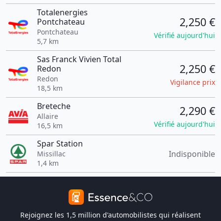
Totalenergies
2,250 €
Pontchateau
Pontchateau
Vérifié aujourd'hui
5,7 km
Sas Franck Vivien Total
2,250 €
Redon
Redon
Vigilance prix
18,5 km
Breteche
2,290 €
Allaire
Vérifié aujourd'hui
16,5 km
Spar Station
Indisponible
Missillac
1,4 km
Rejoignez les 1,5 million d'automobilistes qui réalisent