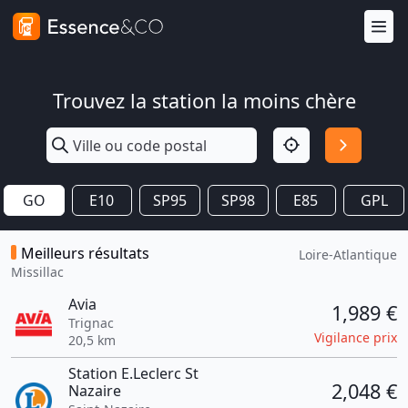
Trouvez la station la moins chère
GO
E10
SP95
SP98
E85
GPL
Meilleurs résultats
Loire-Atlantique
Missillac
Avia
1,989 €
Trignac
Vigilance prix
20,5 km
Station E.Leclerc St
2,048 €
Nazaire