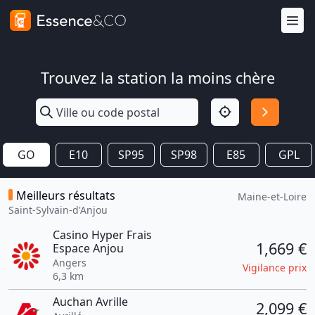
Trouvez la station la moins chère
GO
E10
SP95
SP98
E85
GPL
Meilleurs résultats
Maine-et-Loire
Saint-Sylvain-d'Anjou
Casino Hyper Frais
1,669 €
Espace Anjou
Angers
Vigilance prix
6,3 km
Auchan Avrille
2,099 €