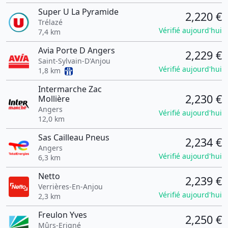
Super U La Pyramide
2,220 €
Trélazé
Vérifié aujourd'hui
7,4 km
Avia Porte D Angers
2,229 €
Saint-Sylvain-D'Anjou
Vérifié aujourd'hui
1,8 km
Intermarche Zac
2,230 €
Mollière
Angers
Vérifié aujourd'hui
12,0 km
Sas Cailleau Pneus
2,234 €
Angers
Vérifié aujourd'hui
6,3 km
Netto
2,239 €
Verrières-En-Anjou
Vérifié aujourd'hui
2,3 km
Freulon Yves
2,250 €
Mûrs-Erigné