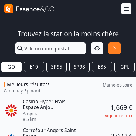
Trouvez la station la moins chère
GO
E10
SP95
SP98
E85
GPL
Meilleurs résultats
Maine-et-Loire
Cantenay-Épinard
Casino Hyper Frais
1,669 €
Espace Anjou
Angers
Vigilance prix
8,5 km
Carrefour Angers Saint