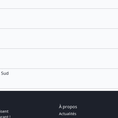
s Sud
À propos
isent
Actualités
rant !