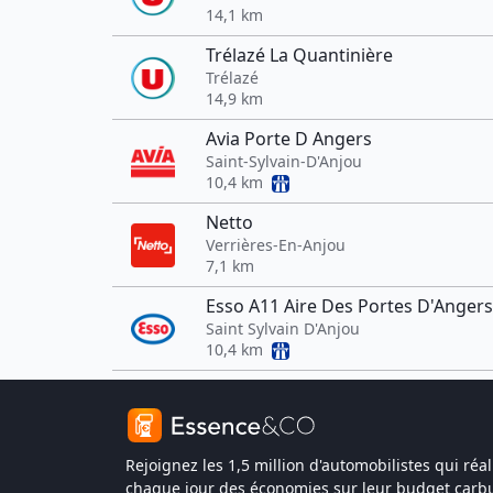
14,1 km
Trélazé La Quantinière
Trélazé
14,9 km
Avia Porte D Angers
Saint-Sylvain-D'Anjou
10,4 km
Netto
Verrières-En-Anjou
7,1 km
Esso A11 Aire Des Portes D'Anger
Saint Sylvain D'Anjou
10,4 km
Rejoignez les 1,5 million d'automobilistes qui réal
chaque jour des économies sur leur budget carbu