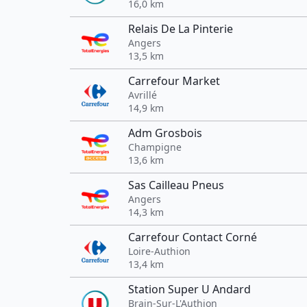
16,0 km
Relais De La Pinterie
Angers
13,5 km
Carrefour Market
Avrillé
14,9 km
Adm Grosbois
Champigne
13,6 km
Sas Cailleau Pneus
Angers
14,3 km
Carrefour Contact Corné
Loire-Authion
13,4 km
Station Super U Andard
Brain-Sur-L'Authion