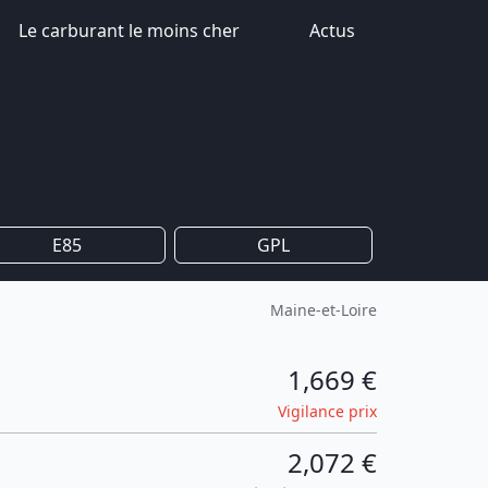
Le carburant le moins cher
Actus
E85
GPL
Maine-et-Loire
1,669 €
Vigilance prix
2,072 €