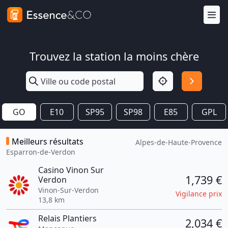
Trouvez la station la moins chère
GO
E10
SP95
SP98
E85
GPL
Meilleurs résultats
Alpes-de-Haute-Provence
Esparron-de-Verdon
Casino Vinon Sur
1,739 €
Verdon
Vinon-Sur-Verdon
Vigilance prix
13,8 km
Relais Plantiers
2,034 €