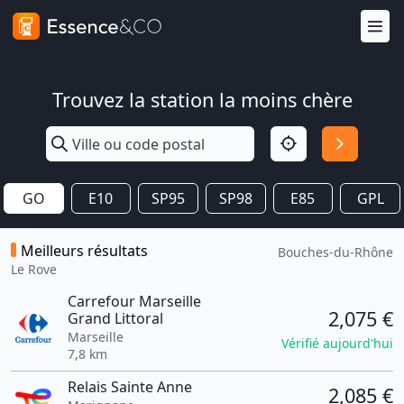
Trouvez la station la moins chère
GO
E10
SP95
SP98
E85
GPL
Meilleurs résultats
Bouches-du-Rhône
Le Rove
Carrefour Marseille
2,075 €
Grand Littoral
Marseille
Vérifié aujourd'hui
7,8 km
Relais Sainte Anne
2,085 €