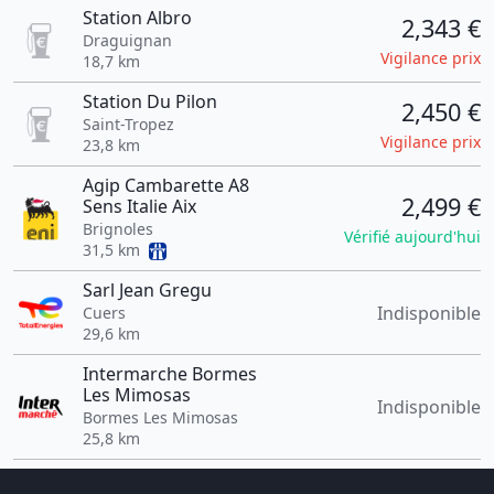
Station Albro
2,343 €
Draguignan
Vigilance prix
18,7 km
Station Du Pilon
2,450 €
Saint-Tropez
Vigilance prix
23,8 km
Agip Cambarette A8
2,499 €
Sens Italie Aix
Brignoles
Vérifié aujourd'hui
31,5 km
Sarl Jean Gregu
Indisponible
Cuers
29,6 km
Intermarche Bormes
Les Mimosas
Indisponible
Bormes Les Mimosas
25,8 km