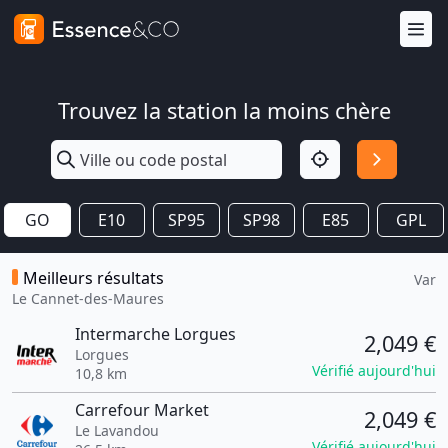
Trouvez la station la moins chère
GO
E10
SP95
SP98
E85
GPL
Meilleurs résultats
Var
Le Cannet-des-Maures
Intermarche Lorgues
2,049 €
Lorgues
Vérifié aujourd'hui
10,8 km
Carrefour Market
2,049 €
Le Lavandou
Vérifié aujourd'hui