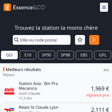
Trouvez la station la moins chère
GO
E10
SP95
SP98
E85
GPL
Meilleurs résultats
Ain
Mijoux
Station Avia - Bm Pro
1,969 €
Mecanica
Saint-Claude
Vigilance prix
11,5 km
Relais St Claude Lyon
2,111 €