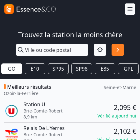
Trouvez la station la moins chère
GO
E10
SP95
SP98
E85
GPL
Meilleurs résultats
Seine-et-Marne
Ozoir-la-Ferrière
Station U
2,095 €
Brie-Comte-Robert
Vérifié aujourd'hui
8,9 km
Relais De L'Yerres
2,102 €
Brie-Comte-Robert
Vérifié aujourd'hui