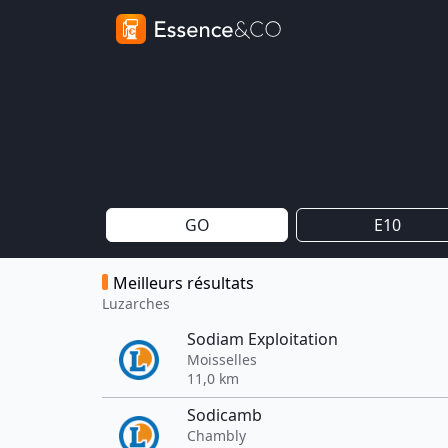
GO
E10
Meilleurs résultats
Luzarches
Sodiam Exploitation
Moisselles
11,0 km
Sodicamb
Chambly