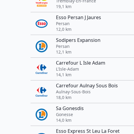
Tremblay-En-France
19,1 km
Esso Persan J Jaures
Persan
12,0 km
Sodipers Expansion
Persan
12,1 km
Carrefour L Isle Adam
L'Isle-Adam
14,1 km
Carrefour Aulnay Sous Bois
Aulnay-Sous-Bois
18,0 km
Sa Gonesdis
Gonesse
14,0 km
Esso Express St Leu La Foret