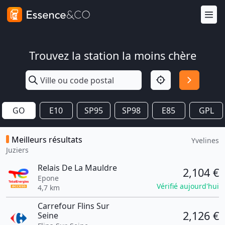
Trouvez la station la moins chère
GO
E10
SP95
SP98
E85
GPL
Meilleurs résultats
Yvelines
Juziers
Relais De La Mauldre
2,104 €
Epone
Vérifié aujourd'hui
4,7 km
Carrefour Flins Sur
2,126 €
Seine