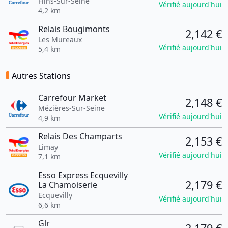
Flins-Sur-Seine
Vérifié aujourd'hui
4,2 km
Relais Bougimonts
2,142 €
Les Mureaux
Vérifié aujourd'hui
5,4 km
Autres Stations
Carrefour Market
2,148 €
Mézières-Sur-Seine
Vérifié aujourd'hui
4,9 km
Relais Des Champarts
2,153 €
Limay
Vérifié aujourd'hui
7,1 km
Esso Express Ecquevilly
2,179 €
La Chamoiserie
Ecquevilly
Vérifié aujourd'hui
6,6 km
Glr