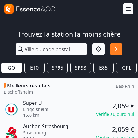
Trouvez la station la moins chère
GO
E10
SP95
SP98
E85
GPL
Meilleurs résultats
Bas-Rhin
Bischoffsheim
Super U
2,059 €
Lingolsheim
Vérifié aujourd'hui
15,0 km
Auchan Strasbourg
2,059 €
Strasbourg
Vérifié aujourd'hui