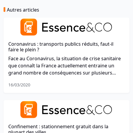
Autres articles
Coronavirus : transports publics réduits, faut-il
faire le plein ?
Face au Coronavirus, la situation de crise sanitaire
que connaît la France actuellement entraine un
grand nombre de conséquences sur plusieurs
secteurs. Concernant les transports, les mesures
16/03/2020
annoncées par le gouvernement ces derniers jours
incitent plusieurs villes à réduire leurs réseaux de
transports en commun. Cette mesure, à double
tranchant, incite elle-même les gens à faire le plein
d'essence.
Confinement : stationnement gratuit dans la
plupart des villes