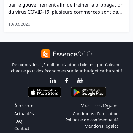
par le gouvernement afin de freiner la propagation
du virus COVID-19, plusieurs commerces sont dans
l'obligation de fermer. Toutefois, les garagistes sont
19/03/2020
autorisés à rester ouverts et peuvent continuer à
assurer l'entretien de votre véhicule. En pratique,
lesquels sont ouverts ?
Rejoignez les 1,5 million d'automobilistes qui réalisent
chaque jour des économies sur leur budget carburant !
À propos
Mentions légales
Actualités
Conditions d'utilisation
Politique de confidentialité
FAQ
Mentions légales
Contact