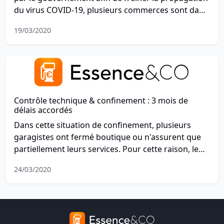
du virus COVID-19, plusieurs commerces sont dans
l'obligation de fermer. Toutefois, les garagistes sont
19/03/2020
autorisés à rester ouverts et peuvent continuer à
assurer l'entretien de votre véhicule. En pratique,
lesquels sont ouverts ?
Contrôle technique & confinement : 3 mois de
délais accordés
Dans cette situation de confinement, plusieurs
garagistes ont fermé boutique ou n'assurent que
partiellement leurs services. Pour cette raison, le
gouvernement a décidé d'accorder un délai sur
24/03/2020
l'obligation du contrôle technique des véhicules
légers.