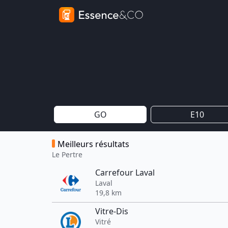
GO
E10
Meilleurs résultats
Le Pertre
Carrefour Laval
Laval
19,8 km
Vitre-Dis
Vitré