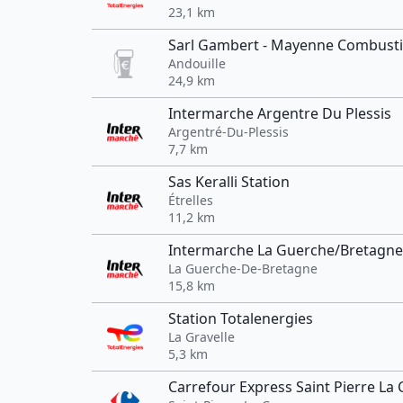
23,1 km
Sarl Gambert - Mayenne Combusti
Andouille
24,9 km
Intermarche Argentre Du Plessis
Argentré-Du-Plessis
7,7 km
Sas Keralli Station
Étrelles
11,2 km
Intermarche La Guerche/Bretagne
La Guerche-De-Bretagne
15,8 km
Station Totalenergies
La Gravelle
5,3 km
Carrefour Express Saint Pierre La