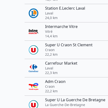
Station E.Leclerc Laval
Laval
24,0 km
Intermarche Vitre
Vitré
14,4 km
Super U Craon St Clement
Craon
22,2 km
Carrefour Market
Laval
22,3 km
Adm Craon
Craon
22,2 km
Super U La Guerche De Bretagne
La Guerche-De-Bretagne