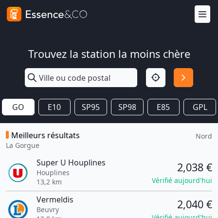
Trouvez la station la moins chère
GO
E10
SP95
SP98
E85
GPL
Meilleurs résultats
Nord
La Gorgue
Super U Houplines
2,038 €
Houplines
Vérifié aujourd'hui
13,2 km
Vermeldis
2,040 €
Beuvry
Vérifié aujourd'hui